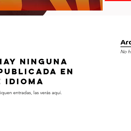
Ar
No ha
hay ninguna
publicada en
e idioma
quen entradas, las verás aquí.