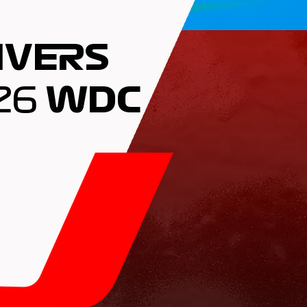
IVERS
26
WDC